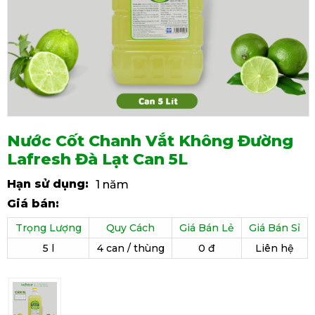
Nước Cốt Chanh Vắt Không Đường
Lafresh Đà Lạt Can 5L
Hạn sử dụng:
1 năm
Giá bán:
Trọng Lượng
Quy Cách
Giá Bán Lẻ
Giá Bán Sỉ
5 l
4 can / thùng
0 đ
Liên hệ