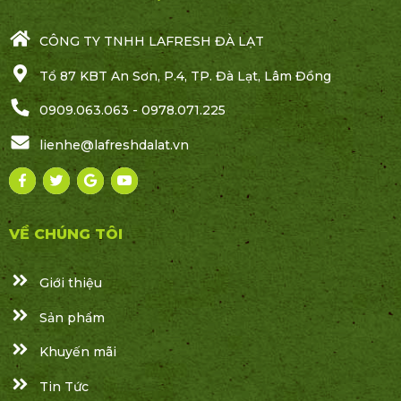
CÔNG TY TNHH LAFRESH ĐÀ LẠT
Tổ 87 KBT An Sơn, P.4, TP. Đà Lạt, Lâm Đồng
0909.063.063 - 0978.071.225
lienhe@lafreshdalat.vn
VỀ CHÚNG TÔI
Giới thiệu
Sản phẩm
Khuyến mãi
Tin Tức