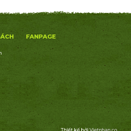
SÁCH
FANPAGE
n
Thiết kế bởi
Vietnhan.co