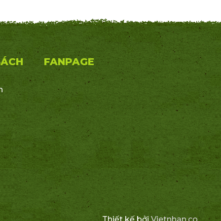
SÁCH
FANPAGE
n
Thiết kế bởi
Vietnhan.co