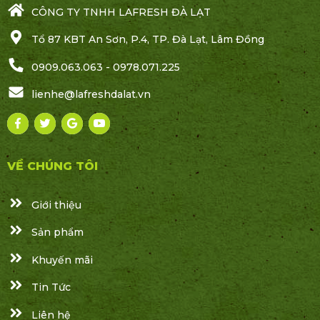
CÔNG TY TNHH LAFRESH ĐÀ LẠT
Tổ 87 KBT An Sơn, P.4, TP. Đà Lạt, Lâm Đồng
0909.063.063 - 0978.071.225
lienhe@lafreshdalat.vn
VỀ CHÚNG TÔI
Giới thiệu
Sản phẩm
Khuyến mãi
Tin Tức
Liên hệ