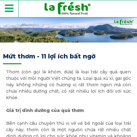
Mứt thơm - 11 lợi ích bất ngờ
Thơm (còn gọi là khóm, dứa) là loại trái cây quá quen
thuộc với mỗi người Việt chúng ta. Loại quả xù xì, gai góc
này không những có hương vị rất thơm ngon mà còn
chứa nhiều dưỡng chất, có rất nhiều lợi ích đối với sức
khỏe.
Giá trị dinh dưỡng của quả thơm
Bên cạnh câu chuyện thú vị về vẻ bề ngoài của loại trái
cây này, thơm còn là một nguồn chứa rất nhiều chất
dinh dưỡng có lợi cho sức khỏe như vitamin và khoáng